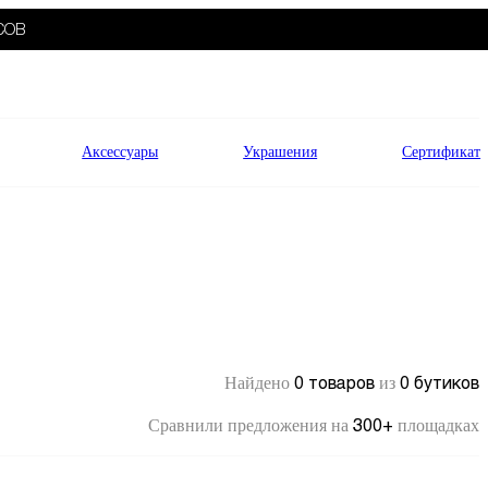
СОВ
Аксессуары
Украшения
Сертификат
0 товаров
0 бутиков
Найдено
из
300+
Сравнили предложения на
площадках