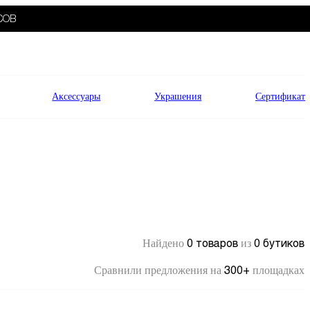
СОВ
Аксессуары
Украшения
Сертификат
0 товаров
0 бутиков
Найдено
из
300+
Сравнили предложения на
площадках