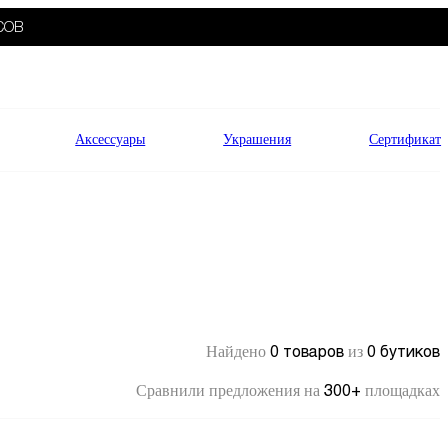
СОВ
Аксессуары
Украшения
Сертификат
0 товаров
0 бутиков
Найдено
из
300+
Сравнили предложения на
площадках