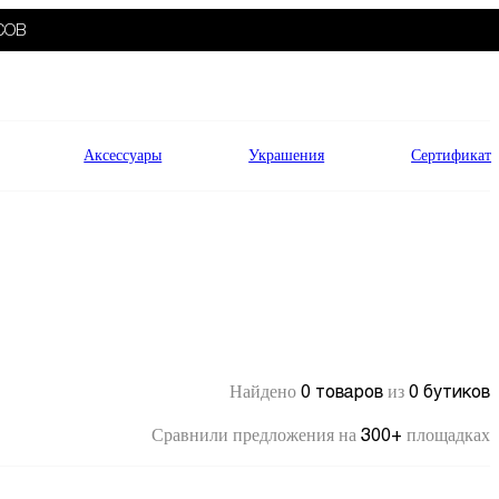
СОВ
Аксессуары
Украшения
Сертификат
0 товаров
0 бутиков
Найдено
из
300+
Сравнили предложения на
площадках