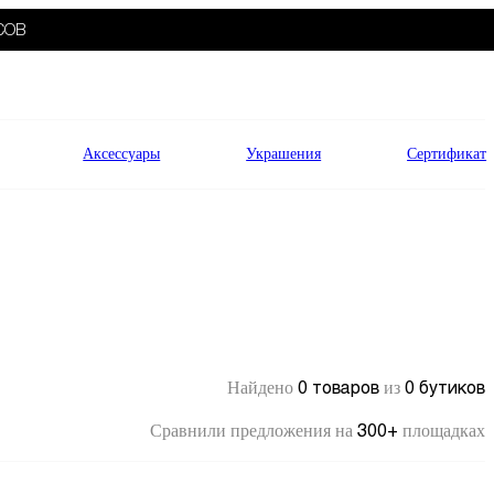
СОВ
Аксессуары
Украшения
Сертификат
0 товаров
0 бутиков
Найдено
из
300+
Сравнили предложения на
площадках