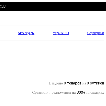
СОВ
Аксессуары
Украшения
Сертификат
0 товаров
0 бутиков
Найдено
из
300+
Сравнили предложения на
площадках