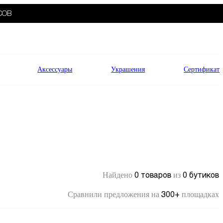
СОВ
Аксессуары
Украшения
Сертификат
0 товаров
0 бутиков
Найдено
из
300+
Сравнили предложения на
площадках