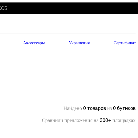
СОВ
Аксессуары
Украшения
Сертификат
0 товаров
0 бутиков
Найдено
из
300+
Сравнили предложения на
площадках