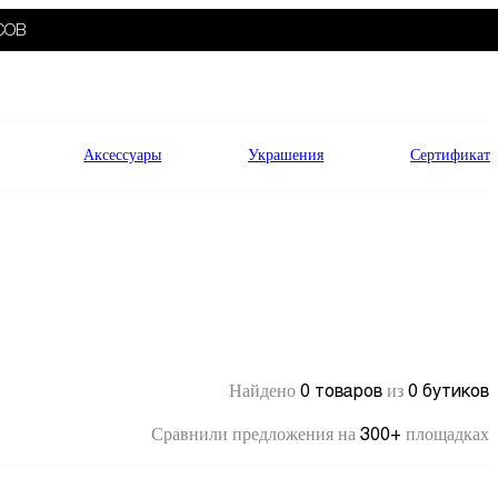
СОВ
Аксессуары
Украшения
Сертификат
0 товаров
0 бутиков
Найдено
из
300+
Сравнили предложения на
площадках