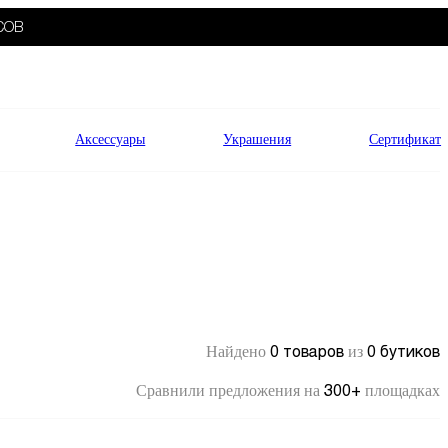
СОВ
Аксессуары
Украшения
Сертификат
0 товаров
0 бутиков
Найдено
из
300+
Сравнили предложения на
площадках