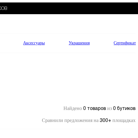
СОВ
Аксессуары
Украшения
Сертификат
0 товаров
0 бутиков
Найдено
из
300+
Сравнили предложения на
площадках