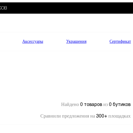
СОВ
Аксессуары
Украшения
Сертификат
0 товаров
0 бутиков
Найдено
из
300+
Сравнили предложения на
площадках