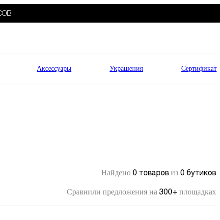
СОВ
Аксессуары
Украшения
Сертификат
0 товаров
0 бутиков
Найдено
из
300+
Сравнили предложения на
площадках