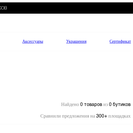
СОВ
Аксессуары
Украшения
Сертификат
0 товаров
0 бутиков
Найдено
из
300+
Сравнили предложения на
площадках