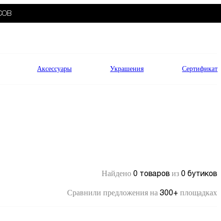
СОВ
Аксессуары
Украшения
Сертификат
0 товаров
0 бутиков
Найдено
из
300+
Сравнили предложения на
площадках