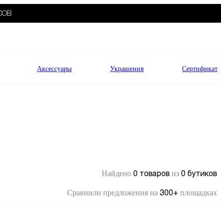
СОВ
Аксессуары
Украшения
Сертификат
0 товаров
0 бутиков
Найдено
из
300+
Сравнили предложения на
площадках