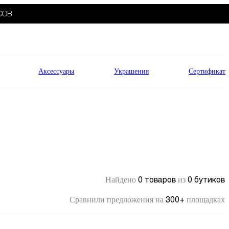
СОВ
Аксессуары
Украшения
Сертификат
0 товаров
0 бутиков
Найдено
из
300+
Сравнили предложения на
площадках