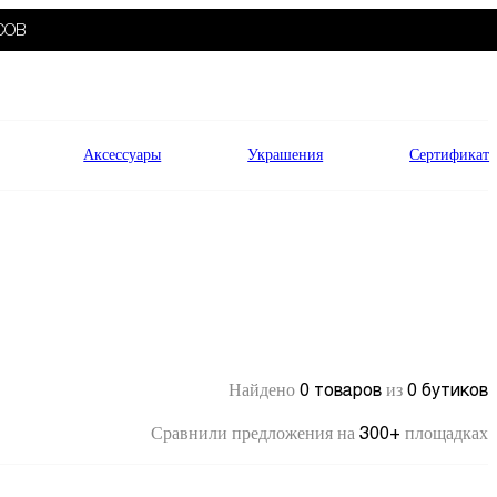
СОВ
Аксессуары
Украшения
Сертификат
0 товаров
0 бутиков
Найдено
из
300+
Сравнили предложения на
площадках