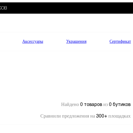
СОВ
Аксессуары
Украшения
Сертификат
0 товаров
0 бутиков
Найдено
из
300+
Сравнили предложения на
площадках