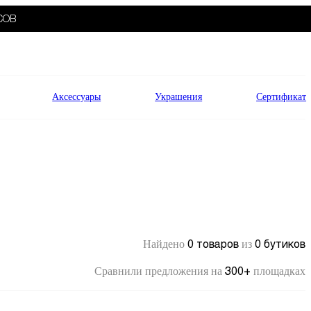
СОВ
Аксессуары
Украшения
Сертификат
0 товаров
0 бутиков
Найдено
из
300+
Сравнили предложения на
площадках