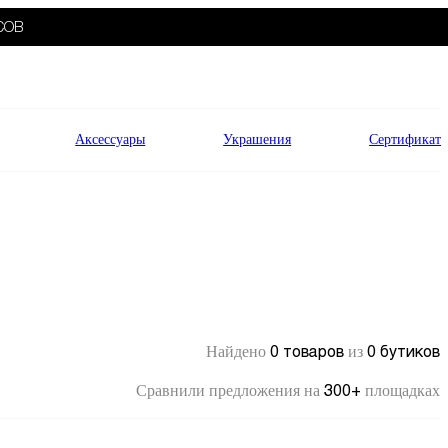
СОВ
Аксессуары
Украшения
Сертификат
0 товаров
0 бутиков
Найдено
из
300+
Сравнили предложения на
площадках