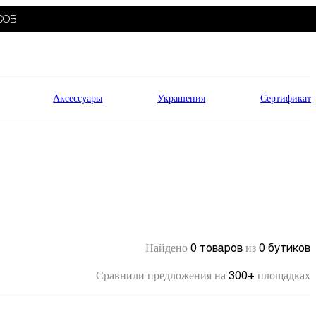
СОВ
Аксессуары
Украшения
Сертификат
0 товаров
0 бутиков
Найдено
из
300+
Сравнили предложения на
площадках