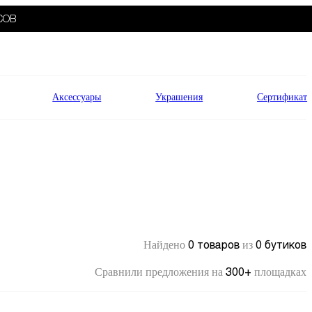
СОВ
Аксессуары
Украшения
Сертификат
0 товаров
0 бутиков
Найдено
из
300+
Сравнили предложения на
площадках