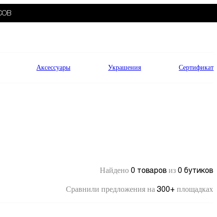
СОВ
Аксессуары
Украшения
Сертификат
0 товаров
0 бутиков
Найдено
из
300+
Сравнили предложения на
площадках