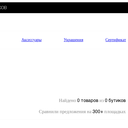
СОВ
Аксессуары
Украшения
Сертификат
0 товаров
0 бутиков
Найдено
из
300+
Сравнили предложения на
площадках