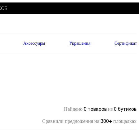
СОВ
Аксессуары
Украшения
Сертификат
0 товаров
0 бутиков
Найдено
из
300+
Сравнили предложения на
площадках