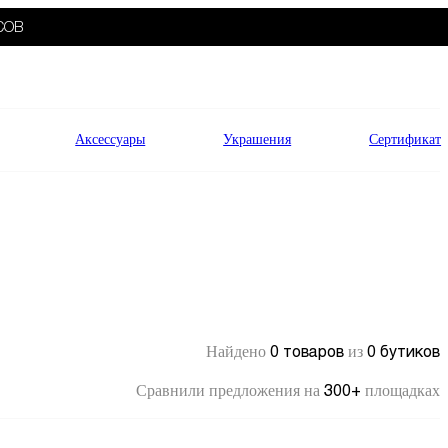
СОВ
Аксессуары
Украшения
Сертификат
0 товаров
0 бутиков
Найдено
из
300+
Сравнили предложения на
площадках