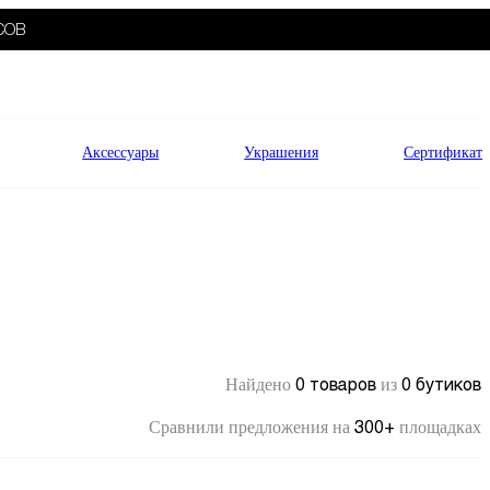
СОВ
Аксессуары
Украшения
Сертификат
0 товаров
0 бутиков
Найдено
из
300+
Сравнили предложения на
площадках