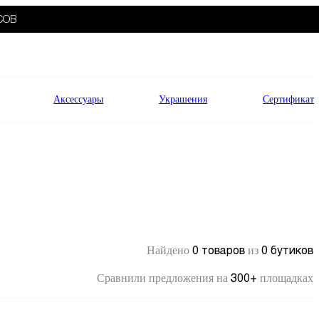
СОВ
Аксессуары
Украшения
Сертификат
0 товаров
0 бутиков
Найдено
из
300+
Сравнили предложения на
площадках