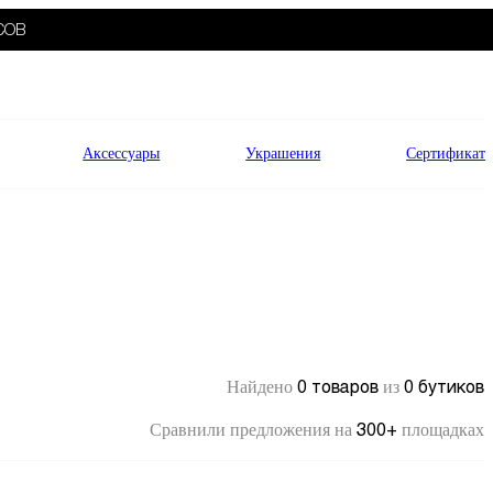
СОВ
Аксессуары
Украшения
Сертификат
0 товаров
0 бутиков
Найдено
из
300+
Сравнили предложения на
площадках