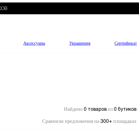
СОВ
Аксессуары
Украшения
Сертификат
0 товаров
0 бутиков
Найдено
из
300+
Сравнили предложения на
площадках