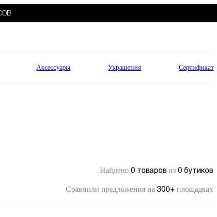
СОВ
Аксессуары
Украшения
Сертификат
0 товаров
0 бутиков
Найдено
из
300+
Сравнили предложения на
площадках