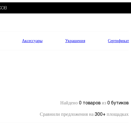
СОВ
Аксессуары
Украшения
Сертификат
0 товаров
0 бутиков
Найдено
из
300+
Сравнили предложения на
площадках