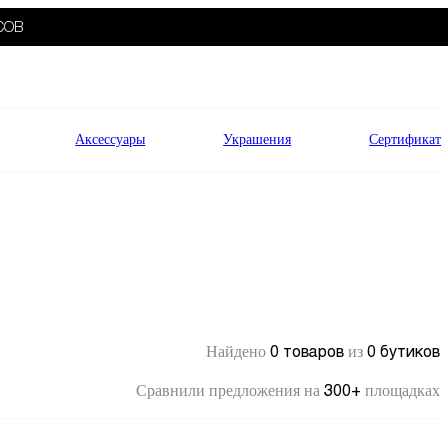
СОВ
Аксессуары
Украшения
Сертификат
0 товаров
0 бутиков
Найдено
из
300+
Сравнили предложения на
площадках