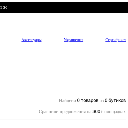
СОВ
Аксессуары
Украшения
Сертификат
0 товаров
0 бутиков
Найдено
из
300+
Сравнили предложения на
площадках