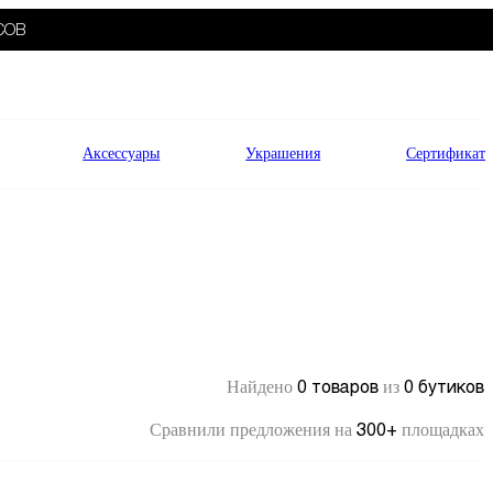
СОВ
Аксессуары
Украшения
Сертификат
0 товаров
0 бутиков
Найдено
из
300+
Сравнили предложения на
площадках