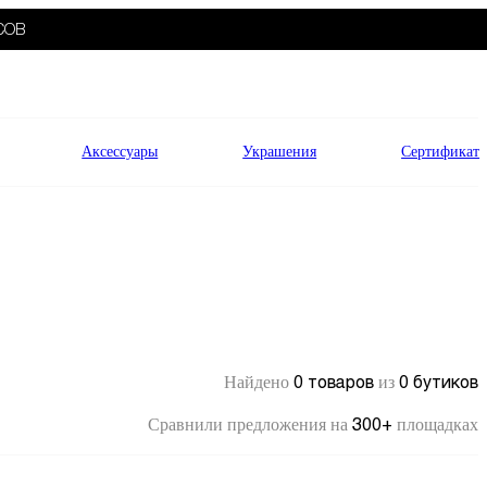
СОВ
Аксессуары
Украшения
Сертификат
0 товаров
0 бутиков
Найдено
из
300+
Сравнили предложения на
площадках