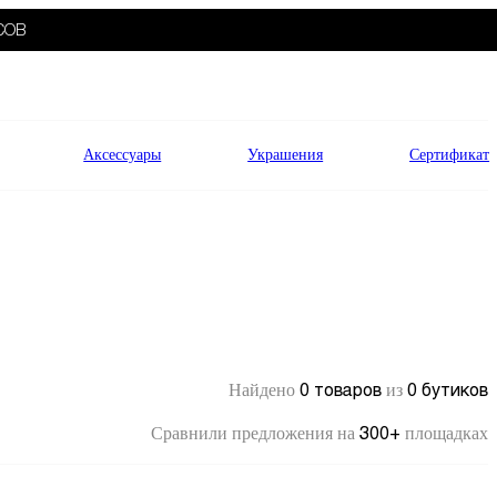
СОВ
Аксессуары
Украшения
Сертификат
0 товаров
0 бутиков
Найдено
из
300+
Сравнили предложения на
площадках