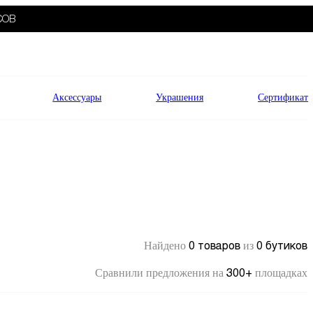
СОВ
Аксессуары
Украшения
Сертификат
0 товаров
0 бутиков
Найдено
из
300+
Сравнили предложения на
площадках