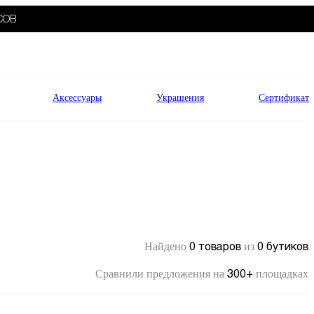
СОВ
Аксессуары
Украшения
Сертификат
0 товаров
0 бутиков
Найдено
из
300+
Сравнили предложения на
площадках