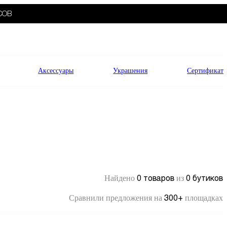
СОВ
Аксессуары
Украшения
Сертификат
0 товаров
0 бутиков
Найдено
из
300+
Сравнили предложения на
площадках