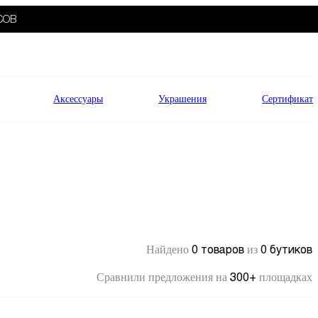
СОВ
Аксессуары
Украшения
Сертификат
0 товаров
0 бутиков
Найдено
из
300+
Сравнили предложения на
площадках