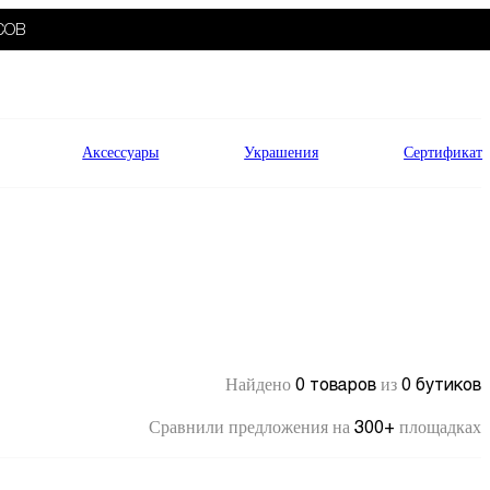
СОВ
Аксессуары
Украшения
Сертификат
0 товаров
0 бутиков
Найдено
из
300+
Сравнили предложения на
площадках