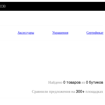
СОВ
Аксессуары
Украшения
Сертификат
0 товаров
0 бутиков
Найдено
из
300+
Сравнили предложения на
площадках