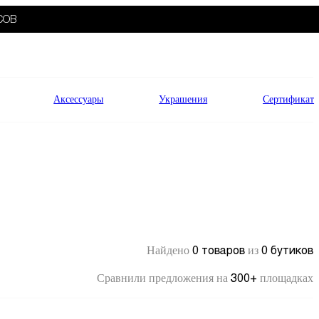
СОВ
Аксессуары
Украшения
Сертификат
0 товаров
0 бутиков
Найдено
из
300+
Сравнили предложения на
площадках