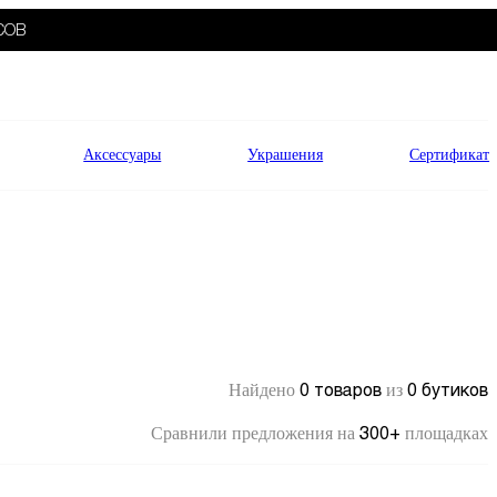
СОВ
Аксессуары
Украшения
Сертификат
0 товаров
0 бутиков
Найдено
из
300+
Сравнили предложения на
площадках