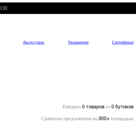
СОВ
Аксессуары
Украшения
Сертификат
0 товаров
0 бутиков
Найдено
из
300+
Сравнили предложения на
площадках