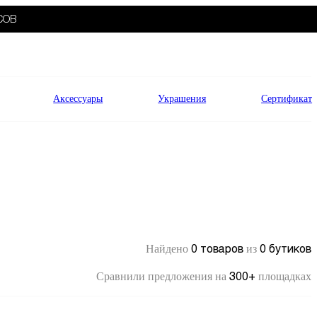
СОВ
Аксессуары
Украшения
Сертификат
0 товаров
0 бутиков
Найдено
из
300+
Сравнили предложения на
площадках