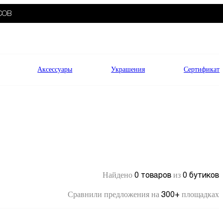
СОВ
Аксессуары
Украшения
Сертификат
0 товаров
0 бутиков
Найдено
из
300+
Сравнили предложения на
площадках