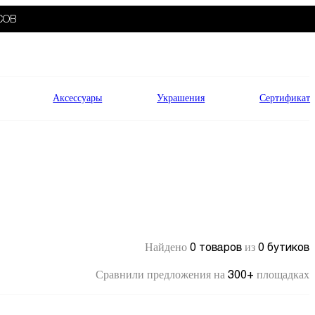
СОВ
Аксессуары
Украшения
Сертификат
0 товаров
0 бутиков
Найдено
из
300+
Сравнили предложения на
площадках